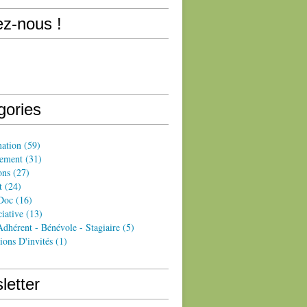
ez-nous !
gories
ation
(59)
ement
(31)
ons
(27)
t
(24)
Doc
(16)
iative
(13)
dhérent - Bénévole - Stagiaire
(5)
ions D'invités
(1)
letter