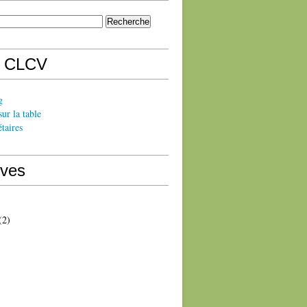
s CLCV
g
sur la table
taires
ives
(2)