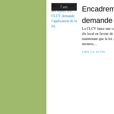
7 avr.
Encadrem
demande l'
La CLCV lance une camp
élu local en faveur de 
maintenant que la loi
mesures,...
LIRE LA SUITE