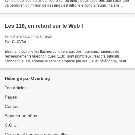
symbolique, et en plus qui figure sur un blog : Nous espérons que cette idée
va perdurer, un million de dessins c'est difficile et long à réunir, mais le
résultat sera superbe......
Les 118, en retard sur le Web !
Publié le 03/04/2006 à 10:48
Par
CLCV34
Etonnant, comme les flashes commerciaux des nouveaux numéros de
renseignements téléphoniques (118), sont nombreux, réactifs, intrusifs...
Etonnant, aussi, comme le service proposé par les 118 au téléphone, peut
être limité (voyez notre article sur les...
Hébergé par Overblog
Top articles
Pages
Contact
Signaler un abus
C.G.U.
Cookies et données personnelles