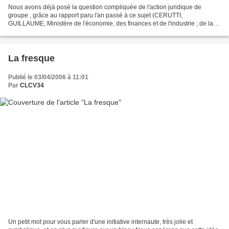
Nous avons déjà posé la question compliquée de l'action juridique de
groupe , grâce au rapport paru l'an passé à ce sujet (CERUTTI,
GUILLAUME, Ministère de l'économie, des finances et de l'industrie ; de la
justice ; 2005; la Documentation Française)...
La fresque
Publié le 03/04/2006 à 11:01
Par
CLCV34
Un petit mot pour vous parler d'une initiative internaute, très jolie et