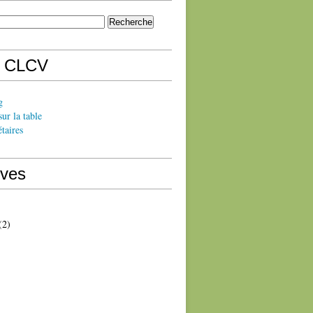
s CLCV
g
sur la table
taires
ives
(2)