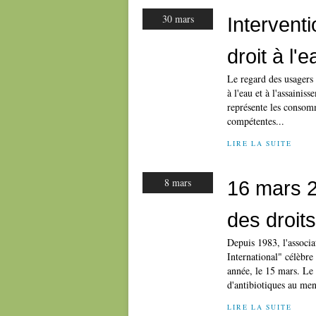
30 mars
Interventi
droit à l'e
Le regard des usagers
à l'eau et à l'assaini
représente les consomm
compétentes...
LIRE LA SUITE
8 mars
16 mars 2
des droi
Depuis 1983, l'associ
International" célèbr
année, le 15 mars. Le
d'antibiotiques au men
LIRE LA SUITE