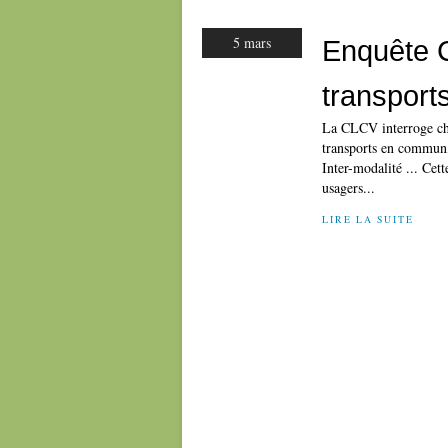
5 mars
Enquête C
transpor
La CLCV interroge chaq
transports en commun, 
Inter-modalité ... Cet
usagers...
LIRE LA SUITE