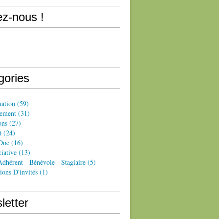
ez-nous !
gories
ation
(59)
ement
(31)
ons
(27)
t
(24)
Doc
(16)
iative
(13)
dhérent - Bénévole - Stagiaire
(5)
ions D'invités
(1)
letter