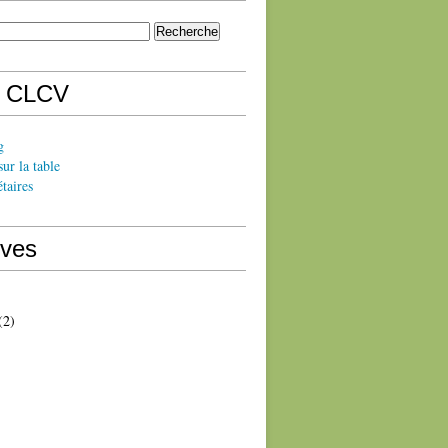
s CLCV
g
sur la table
taires
ives
(2)