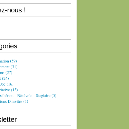
ez-nous !
gories
ation
(59)
ement
(31)
ons
(27)
t
(24)
Doc
(16)
iative
(13)
dhérent - Bénévole - Stagiaire
(5)
ions D'invités
(1)
letter