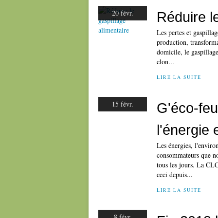
20 févr.
Réduire l
Les pertes et gaspillag
production, transform
domicile, le gaspillag
elon...
LIRE LA SUITE
15 févr.
G'éco-feui
l'énergie 
Les énergies, l'envir
consommateurs que no
tous les jours. La CL
ceci depuis...
LIRE LA SUITE
8 févr.