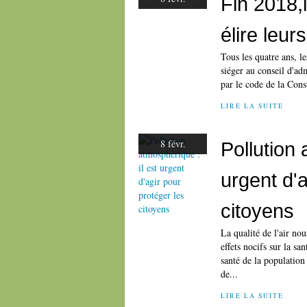
Fin 2018,
élire leur
Tous les quatre ans, l
siéger au conseil d'adm
par le code de la Cons
LIRE LA SUITE
8 févr.
Pollution 
urgent d'a
citoyens
La qualité de l'air no
effets nocifs sur la s
santé de la populatio
de...
LIRE LA SUITE