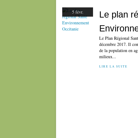
5 févr.
Le plan r
Environn
Le Plan Régional San
décembre 2017. Il cont
de la population en agi
milieux...
LIRE LA SUITE