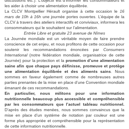
discussions etc.). L’objectif est d’informer les consommateurs et
les aider à choisir une alimentation équilibrée.
La CLCV Montpellier Hérault organise à cette occasion le
16
mars de 10h à 16h
une journée portes ouvertes. L’équipe de la
CLCV à travers des ateliers interactifs et conviviaux, informera les
consommateurs qui le souhaitent sur l’alimentation.
Entrée Libre et gratuite 23 avenue de Nîmes
La Journée mondiale est un véritable moyen de faire prendre
conscience de cet enjeu, et nous profitons de cette occasion pour
soutenir les recommandations énoncées par
Consumers
International
(notre fédération mondiale, organisatrice de cette
Journée) pour la protection et la
promotion d’une alimentation
saine afin que chaque pays définisse, promeuve et protège
une alimentation équilibrée et des aliments sains
. Nous
sommes en faveur également comme de nombreuses autres
parties prenantes de la mise en place d’une Convention mondiale
émanant de ces recommandations.
En particulier, nous militons pour une information
nutritionnelle beaucoup plus accessible et compréhensible
par les consommateurs que l’actuel tableau nutritionnel.
D’après des études menées, nous sommes convaincus que la
mise en place d’un système de notation par couleur est une
forme plus appropriée et compréhensible pour la représentation
de cette information nutritionnelle.