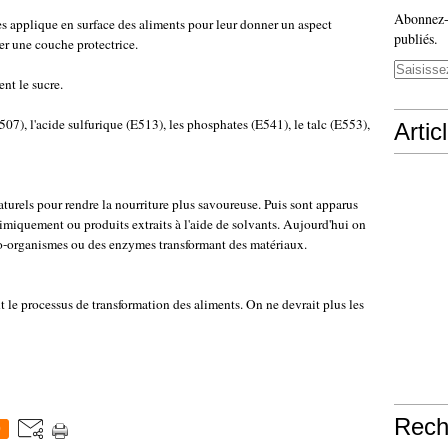
Abonnez-v
s applique en surface des aliments pour leur donner un aspect
publiés.
mer une couche protectrice.
nt le sucre.
507), l'acide sulfurique (E513), les phosphates (E541), le talc (E553),
Artic
turels pour rendre la nourriture plus savoureuse. Puis sont apparus
imiquement ou produits extraits à l'aide de solvants. Aujourd'hui on
cro-organismes ou des enzymes transformant des matériaux.
nt le processus de transformation des aliments. On ne devrait plus les
Rech
0