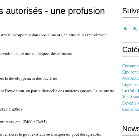
es autorisés - une profusion
Suiv
striels incorporent dans nos aliments, en plus de les transformer.
Caté
ervation, la texture ou l'aspect des aliments.
Consomm
Environn
Nos Acti
er le développement des bactéries.
Logemen
Le Coin 
 l'oxydation, en particulier celle des matières grasses. Le beurre ne
Vie Assoc
Devenir A
Contribut
 (E325 à E380)
texturants, etc. (E400 à E495)
News
r renforcer le goût existant ou masquer un goût désagréable.