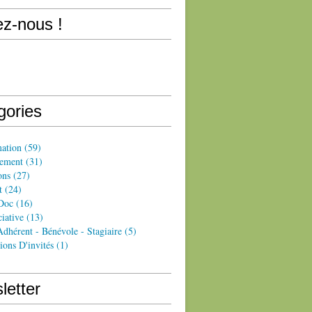
ez-nous !
gories
ation
(59)
ement
(31)
ons
(27)
t
(24)
Doc
(16)
iative
(13)
dhérent - Bénévole - Stagiaire
(5)
ions D'invités
(1)
letter