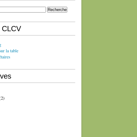
s CLCV
g
sur la table
taires
ives
(2)