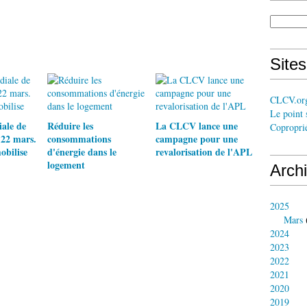
Site
CLCV.or
Le point 
ale de
Réduire les
La CLCV lance une
Coproprié
 22 mars.
consommations
campagne pour une
bilise
d'énergie dans le
revalorisation de l'APL
logement
Arch
2025
Mars
2024
2023
2022
2021
2020
2019