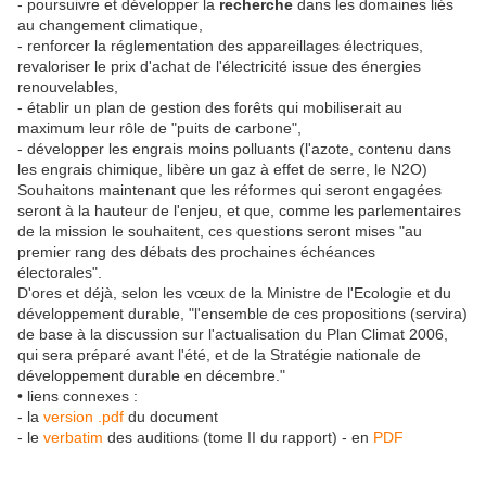
- poursuivre et développer la
recherche
dans les domaines liés
au changement climatique,
- renforcer la réglementation des appareillages électriques,
revaloriser le prix d'achat de l'électricité issue des énergies
renouvelables,
- établir un plan de gestion des forêts qui mobiliserait au
maximum leur rôle de "puits de carbone",
- développer les engrais moins polluants (l'azote, contenu dans
les engrais chimique, libère un gaz à effet de serre, le N2O)
Souhaitons maintenant que les réformes qui seront engagées
seront à la hauteur de l'enjeu, et que, comme les parlementaires
de la mission le souhaitent, ces questions seront mises "au
premier rang des débats des prochaines échéances
électorales".
D'ores et déjà, selon les vœux de la Ministre de l'Ecologie et du
développement durable, "l'ensemble de ces propositions (servira)
de base à la discussion sur l'actualisation du Plan Climat 2006,
qui sera préparé avant l'été, et de la Stratégie nationale de
développement durable en décembre."
• liens connexes :
- la
version .pdf
du document
- le
verbatim
des auditions (tome II du rapport) - en
PDF