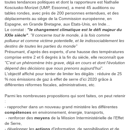
toutes tendances politiques et dont la rapporteure est Nathalie
Kosciusko-Morizet (UMP, Essonne), a mené 45 auditions ou
tables rondes, avec près de 200 personnes entendues, et des
déplacements au siège de la Commission européenne, en
Espagne, en Grande Bretagne, aux Etats-Unis, en Inde…
Le constat :
"le changement climatique est le défi majeur du
XXIe siècle"
.
"Il concerne tout le monde, à la fois comme
pollueur et comme victime potentielle, et lie indissociablement les
destins de toutes les parties du monde"
Présumant, d'après des experts, d'une hausse des températures
comprise entre 2 et 6 degrés à la fin du siècle, elle reconnaît que
"C'est un phénomène très grave, déjà en cours et dont l'évolution
dépend des décisions que nous prenons aujourd'hui"
.
L'objectif affiché pour tenter de limiter les dégâts : réduire de 25
% nos émissions de gaz à effet de serre d'ici 2020 grâce à
différentes réformes fiscales, administratives, etc.
Parmi les nombreuses propositions qui sont faites, on peut retenir
:
- rapprocher dans un nouveau grand ministère les différentes
compétences
en environnement, énergie, transports,
- renforcer des
moyens
de la Mission Interministérielle de l'Effet
de Serre,
- développer les
actions
d'information, de sensibilisation et de