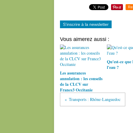
Re
S'inscrire à la newsletter
Vous aimerez aussi :
Qu'est-ce que l
l'eau ?
Les assurances
annulation : les conseils
de la CLCV sur
France3 Occitanie
Transports : Rhône-Languedoc