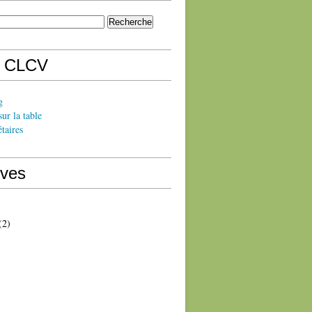
s CLCV
g
sur la table
taires
ives
(2)