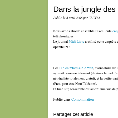
Dans la jungle des 
Publié le
6 avril 2006
par CLCV34
Nous avons abordé ensemble l'excellente
enq
téléphoniques.
Le journal
Midi Libre
a utilisé cette enquête
opérateurs :
Les
118 en retard sur le Web
, avons-nous dit i
agressif commercialement (devinez lequel c'e
généraliste totalement gratuit, et la petite pa
(Free, peut-être Neuf Télécom).
Et bien sûr, l'ensemble est assorti une fois d
Publié dans
Consommation
Partager cet article