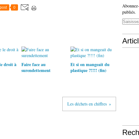
Abonnez-v
post
0
publiés.
Artic
e droit à
Faire face au
Et si on mangeait du
surendettement
plastique ?!!!! (fin)
Les déchets en chiffres
Rech