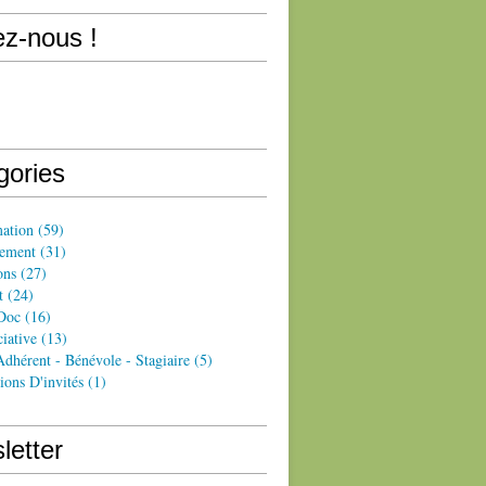
ez-nous !
gories
ation
(59)
ement
(31)
ons
(27)
t
(24)
Doc
(16)
iative
(13)
dhérent - Bénévole - Stagiaire
(5)
ions D'invités
(1)
letter