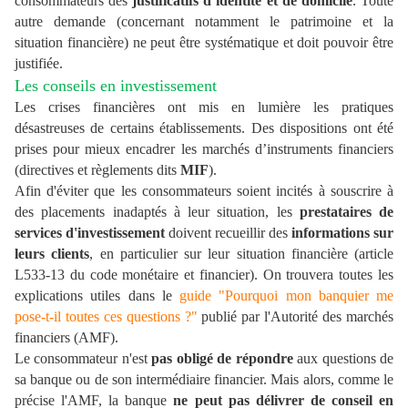
consommateurs des
justificatifs d’identité et de domicile
. Toute
autre demande (concernant notamment le patrimoine
et
la
situation financière) ne peut être systématique et doit pouvoir être
justifiée.
Les conseils en investissement
Les crises financières ont mis en lumière les pratiques
désastreuses de certains établissements. Des dispositions ont été
prises pour mieux encadrer les marchés d’instruments financiers
(directives et règlements dits
MIF
).
Afin d'éviter que les consommateurs soient incités à souscrire à
des placements inadaptés à leur situation, les
prestataires de
services d'investissement
doivent recueillir des
informations sur
leurs clients
, en particulier sur leur situation financière (article
L533-13 du code monétaire et financier
).
On trouvera toutes les
explications utiles dans le
guide "Pourquoi mon banquier me
pose-t-il toutes ces questions ?"
publié par l'Autorité des marchés
financiers (AMF).
Le consommateur n'est
pas obligé de répondre
aux questions de
sa banque ou de son intermédiaire financier. Mais alors, comme le
précise l'AMF, la banque
ne peut pas délivrer de conseil en