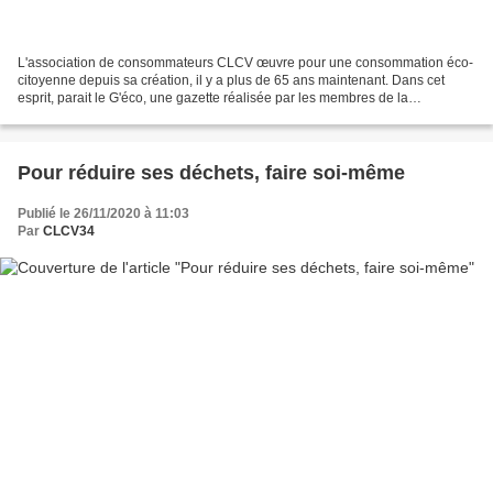
L'association de consommateurs CLCV œuvre pour une consommation éco-
citoyenne depuis sa création, il y a plus de 65 ans maintenant. Dans cet
esprit, parait le G'éco, une gazette réalisée par les membres de la
Commission Environnement de la CLCV de Montpellier....
Pour réduire ses déchets, faire soi-même
Publié le 26/11/2020 à 11:03
Par
CLCV34