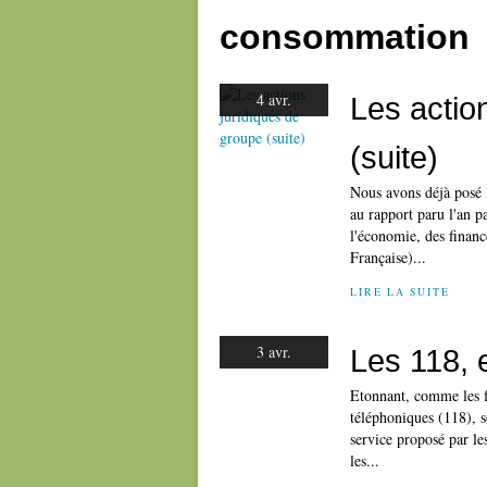
consommation
4 avr.
Les actio
(suite)
Nous avons déjà posé l
au rapport paru l'an
l'économie, des finance
Française)...
LIRE LA SUITE
3 avr.
Les 118, 
Etonnant, comme les 
téléphoniques (118), s
service proposé par le
les...