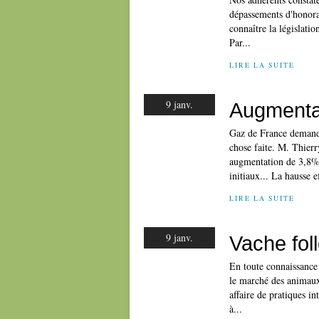
dépassements d'honora
connaître la législati
Par...
LIRE LA SUITE
9 janv.
Augmenta
Gaz de France demanda
chose faite. M. Thier
augmentation de 3,8%,
initiaux... La hausse ef
LIRE LA SUITE
9 janv.
Vache fol
En toute connaissance 
le marché des animaux
affaire de pratiques i
à...