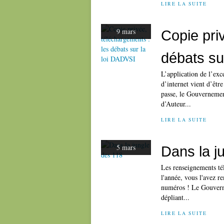
LIRE LA SUITE
9 mars
Copie pri
débats su
L’application de l’exc
d’internet vient d’êtr
passe, le Gouvernement
d’Auteur...
LIRE LA SUITE
5 mars
Dans la j
Les renseignements té
l'année, vous l'avez r
numéros ! Le Gouvernem
dépliant...
LIRE LA SUITE