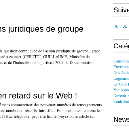
Suiv
ns juridiques de groupe
Caté
a question compliquée de l'action juridique de groupe , grâce
 passé à ce sujet (CERUTTI, GUILLAUME, Ministère de
Consomm
s et de l'industrie ; de la justice ; 2005; la Documentation
Environn
Nos Acti
Logemen
Le Coin 
Vie Assoc
en retard sur le Web !
Devenir A
Contribut
flashes commerciaux des nouveaux numéros de renseignements
ont nombreux, réactifs, intrusifs... Etonnant, aussi, comme le
s 118 au téléphone, peut être limité (voyez notre article sur
News