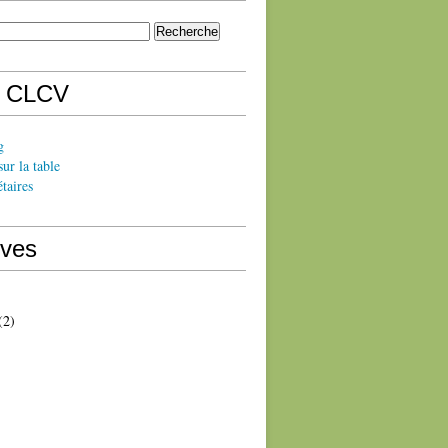
s CLCV
g
sur la table
taires
ives
(2)