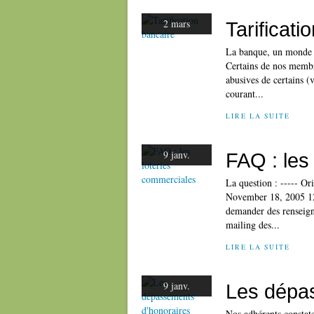
2 mars
Tarificati
La banque, un monde 
Certains de nos membres
abusives de certains 
courant...
LIRE LA SUITE
9 janv.
FAQ : les
La question : ----- Or
November 18, 2005 12:
demander des renseign
mailing des...
LIRE LA SUITE
9 janv.
Les dépa
Nos adhérents constat