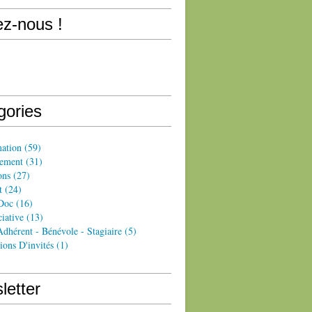
ez-nous !
gories
ation
(59)
ement
(31)
ons
(27)
t
(24)
Doc
(16)
iative
(13)
dhérent - Bénévole - Stagiaire
(5)
ions D'invités
(1)
letter