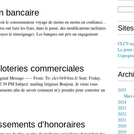
on bancaire
où le consommateur voyage de moins en moins en confiance...
Site
 ont faits les frais, dans le passé, des modifications tarifaires
(voyez le témoignage). Les banques ont pris un engagement
CLCV.or
Le point 
Coproprié
 loteries commerciales
Arch
iginal Message ----- From: To: clcv34@free.fr Sent: Friday,
39 PM Subject: mailing litigieux Bonjour, Je viens vous
ements afin de savoir comment m'y prendre pour contester un
2025
Mars
2024
2023
2022
2021
ssements d'honoraires
2020
2019
ent que de plus en plus de médecins spécialistes demandent des